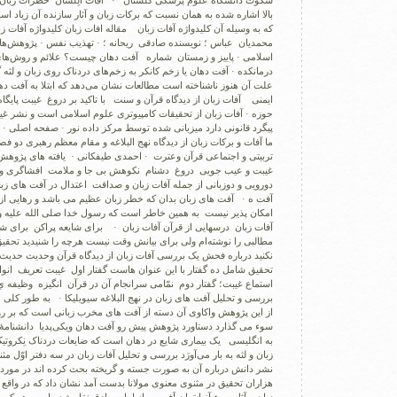
سکوت دانشگاه علوم پزشکی گلستان · آفات الِلّسان خطرات زبان 
بالا اشاره شده به همان نسبت که برکات زبان و آثار سازنده آن زیاد ا
که به وسیله آن کلیدواژه آفات زبان ‏ مقاله افات زبان کلیدواژه آفات ز
محمدیان عباس ؛ نویسنده صادقی ریحانه ؛ · تهذیب نفس · پژوهش‌های
اسلامی · پاییز و زمستان شماره آفت دهان چیست؟ علائم و روش‌های
درمانکده · آفت دهان یا زخم کانکر به زخم‌های دردناک روی زبان و لثه
علت آن هنوز ناشناخته است مطالعات نشان می‌دهد که ابتلا به آفت د
ایمنی آفات زبان از دیدگاه قرآن و سنت با تاکید بر دروغ غیبت پایگا
حوزه · آفات زبان از تحقیقات کامپیوتری علوم اسلامی است و نشر غی
پیگرد قانونی دارد میزبانی شده توسط مرکز داده نور · صفحه اصلی · تم
ما آفات و برکات زبان از دیدگاه نهج البلاغه و مقام معظم رهبری دو ف
تربیتی و اجتماعی قرآن وعترت · احمدی طیفکانی · یافته های پژوه
غیبت و عیب جویی دروغ دشنام نکوهش بی جا و ملامت افشاگری و 
دورویی و دوزبانی از جمله آفات زبان و صداقت اعتدال در آفت های زب
آفت ه · آفت های زبان بدان که خطر زبان عظیم می باشد و رهایی از
امکان پذیر نیست به همین خاطر است که رسول خدا صلی الله علیه
آفات زبان درسهایی از قرآن آفات زبان · براى شایعه پراکن براى شای
مطالبى را نوشته‌ام ولى براى بیانش وقت نیست هرچه را شنیدید تحقی
نکنید درباره فحش یک بررسی آفات زبان از دیدگاه قرآن وحدیث حدیث ن
تحقیق شامل ده گفتار با این عنوان هاست گفتار اول غیبت تعریف ان
استماع غیبت؛ گفتار دوم نمّامی سرانجام آن در قرآن انگیزه وظیفه ی
بررسی و تحلیل آفت های زبان در نهج البلاغه سیویلیکا · به طور کل
از این پژوهش واکاوی آن دسته از آفت های مخرب زبانی است که بر روح
سوء می گذارد دستاورد پژوهش پیش رو آفت دهان ویکی‌پدیا دانشنامهٔ آ
به انگلیسی یک بیماری شایع در دهان است که ضایعات دردناک نِکروت
زبان و لثه به بار می‌آورَد بررسی و تحلیل آفات زبان در سه دفتر اوّل
نشر دانش درباره آن به صورت جسته و گریخته بحث کرده اند در مورد 
هزاران تحقیق در مثنوی معنوی مولانا بدست آمد نشان داد که در واقع