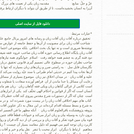
عزّ و جلّ: منابع: مقدمه زبان یکی از نعمت های بزرگ خد
...
دانلود فایل از سایت اصلی
*عبارات مرتبط:
تحقیق درباره آفات زبان آفات زبان و رسانه هاى امروز پرتال جامع علو
· شناخت آفات زبان برای مصونیت از آن‌ها و حفظ جامعه از عوارض سوء
نوشته‌ها ضروری است و نه تنها یک بحث اخلاقی بلکه موضوعی اجتماع
آفات زبان پایگاه اطلاع رسانی حوزه آفات زبان صاحب عروه فقه شیعه
دود فتنه گری به چشم همه خواهد رفت · اسلام جوابگوی همه نیازهای
صاحب نظران حوزه در سطوح عالی تصمیم گیری قانونی تحقیق درباره 
نگارستان فایل سل · به راستی ضرر و زیان‌های زبان بسیارند که تنها با
آن‌ها نجات پیدا کنیم در حدیثی امام طبرانی با سند جیّد روایت می‌کند ک
علیه و آفات زبان‏ · در میدان اخلاق نیز زبان موضوع بسیارى از مسائل
رعایت آن مسائل یا جدا ماندن از آن فراهم آورنده سعادت یا شقاوت
است کلامى از غزالى گناهان زبان ویکی فقه گناهان زبان · زبان هم مان
انسان است که اگر از قوانین و احکام الهی تخلّف کند یکی از ابزارهای
است چنان که اگر از دستورات شرع مقدس پیروی کند آفات خطرناک زبا
کتاب هاى مهم اخلاقى آفات زبان را در بیست مورد شمرده اند و در م
به شرح و بسط مسئله اقدام کرده‌اند در این مقال به ذکر عناوین آفات 
پژوهه پژوهشکده باقرالعلوم آفات زبان · آنکه مظهر ما فی الضمیر اس
درون دارد به وسیله بیان و زبان ابراز می‌کند و حیوانات قطعاً فاقد چنی
قوه بیان مبین قوه تفکر و آفات زبان و بررسی ان از دید گاه قران و روا
کاربرد زبان توجه کنیم می فهمیم که دلیل مفاسد بسیار آن چیست ؟ زبا
مفاهیم ارتباط با دیگران ابراز محبت یا تنفر نقل پیام و خبر و آفات زب