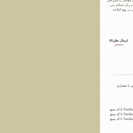
کس مومنی را سرزنش
ه زبان اسلام دین
در نهج البلاغه
ارسال نظر(0)
ی با معماری