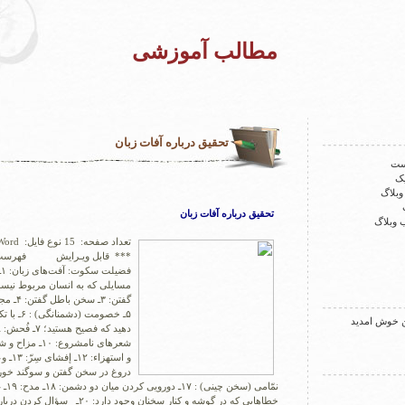
مطالب آموزشی
تحقیق درباره آفات زبان
ست
یک
 وبلاگ
تحقیق درباره آفات زبان
ب وبلاگ
*** قابل ویـرایش فهرست 
ف
گفتن: ۳ـ 
۵ـ خصومت (د
 خوش امدید
نمّامی (
خطاهایی که در گوشه و کنار سخنان وجود دار