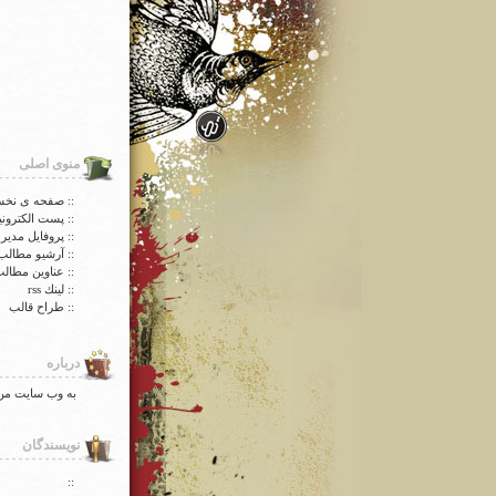
منوی اصلی
:: صفحه ی نخ
:: پست الکترون
:: پروفایل مدیر
:: آرشیو مطالب
:: عناوین مطال
:: لينك rss
:: طراح قالب
درباره
به وب سایت من
نویسندگان
::