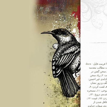
تعداد صفحه: 15 نوع فایل: Word فرمت فایل: docx
مطالب مقدمه
ضیلت سکوت: آفت‌های زبان: ۱ـ سخن گفتن در
مسایلی که به انسان مربوط نیست: ۲ـ زیاد سخن
سخن باطل گفتن: ۴ـ مجادله‌ی غیر احسن‌:
شمنانگی) : ۶ـ با تکلّف و زور نشان
دهید که فصیح هستید؛ ۷ـ فُحش: ۸ـ لعنت کردن: ۹ـ
شعرهای نامشروع: ۱۰ـ مزاح و شوخی: ۱۱ـ مسخره
و استهزاء: ۱۲ـ إفشای سِرّ: ۱۳ـ وعده‌ی دروغ : ۱۴ـ
دروغ در سخن گفتن و سوگند خوردن: ۱۵ـ غیبت: ۱۶ـ
سخن چینی) : ۱۷ـ دورویی کردن میان دو دشمن: ۱۸ـ مدح: ۱۹ـ غافل شدن از
د: ۲۰ـ سؤال کردن درباره‌ی صفات خداوند