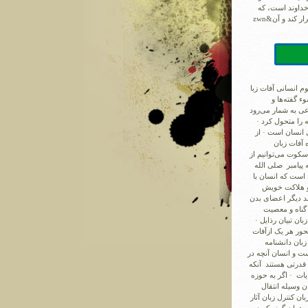
اوند است، که
آن‌را به انسان بخشیده‌است، تا از طریق آن بتواند با دیگران ارتباط برقرار کند و آن&zwn
م انسانی آفات زبا
 گفته‌ها و
ی به شمار می‌رود
 را متحول کرد ·
 انسان است · از
آفات زبان
 سکوت می‌توانیم از
ه پیامبر صلی الله
 است که انسان با
 و هلاکت خویش
ند دیگر اعضای بدن
 گناه و معصیت
ن تبیان رذایل ·
حور هر یک ازآفات
زبان دانشنامه
ت و انسان آنچه در
ن قدرتی هستند آنکه
یات · اگر به حوزه
ن وسیله انتقال
ان کنترل زبان آثار