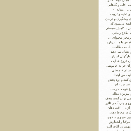
همان گونه که در
ست آفات و گناهانی
بان ‏ مقاله ·
 تعلیم و تربیت
 پیشگیری و درمان
 گفته می‌شود که
هن با کاهش سیستم
ه اطلاع رسانی
رمجاز محتوای آن
اس با ما · درباره
صلنامه مطالعات
ش نشان می دهد
بازگوئی اسرار
ان فروغ هدایت
 آن جز به خاموشی
 وسلم خاموشی
عه من اینجا
ق کنید و زود پخش
ت برر · این
واع غیبت حرمت
ِ مؤمن؛ مقاله
ی می توان گفت هدف
 و جان آدمی تاثیر
زاد آ · آفْت دهان
یک در مخاط دهان
 مثنوی مولوی سکوی
مولانا و اشعارش
 مهمترین آفات آفت