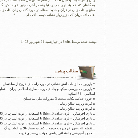
زبان و آثار سوء آنها تبیان آفت · از امام صادق نقل شده است هر 
به گناهان کند خداوند او را هم در دنیا وهم در آخرت چنین خواهد کرد گنا
صلح و آفات زبان در قرآن و حدیث مقاله در مورد گناهان زبان آفات زبان 
علت آفت زبان آفت زیر زبان نشانه چیست آفت لب *
نوشته شده توسط 8adia در چهارشنبه 21 شهریور 1403
مطالب پیشین
:: پاورپوینت الزامات آتش نشانی در مورد راه های خروج از ساختمان
:: پاورپوینت بررسی سبکها و بناهای دوره معماری اسلامی ایران ، آشنای
اسلامی - 64 اسلاید
:: جزوه خلاصه نکات مبحث 3 مقررات ملی ساختمان
:: کارت ویزیت سالن زیبایی
:: کارت ویزیت سالن زیبایی
:: بازی اجرشکن --بازی Brick Breaker با استفاده از بوت استرپ در VanillaJS با کد منبع
:: بازی اجرشکن --بازی Brick Breaker با استفاده از بوت استرپ در VanillaJS با کد منبع
:: بازی اجرشکن --بازی Brick Breaker با استفاده از بوت استرپ در VanillaJS با کد منبع
:: نقشه pdf شهر خرمدره و حومه با کیفیت بسیار بالا در ابعاد بزرگ
:: جزوه آموزشی و امتحانی ریاضی مهندسی-سری فرویه